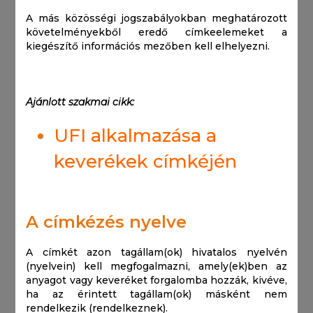
A más közösségi jogszabályokban meghatározott
követelményekből eredő címkeelemeket a
kiegészítő információs mezőben kell elhelyezni.
Ajánlott szakmai cikk:
UFI alkalmazása a
keverékek címkéjén
A címkézés nyelve
A címkét azon tagállam(ok) hivatalos nyelvén
(nyelvein) kell megfogalmazni, amely(ek)ben az
anyagot vagy keveréket forgalomba hozzák, kivéve,
ha az érintett tagállam(ok) másként nem
rendelkezik (rendelkeznek).