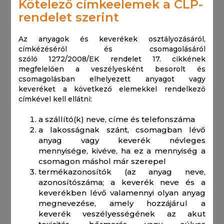
Kötelező címkeelemek a CLP-
rendelet szerint
Az anyagok és keverékek osztályozásáról,
címkézéséről és csomagolásáról
szóló 1272/2008/EK rendelet 17. cikkének
megfelelően a veszélyesként besorolt és
csomagolásban elhelyezett anyagot vagy
keveréket a következő elemekkel rendelkező
címkével kell ellátni:
a szállító(k) neve, címe és telefonszáma
a lakosságnak szánt, csomagban lévő
anyag vagy keverék névleges
mennyisége, kivéve, ha ez a mennyiség a
csomagon máshol már szerepel
termékazonosítók (az anyag neve,
azonosítószáma; a keverék neve és a
keverékben lévő valamennyi olyan anyag
megnevezése, amely hozzájárul a
keverék veszélyességének az akut