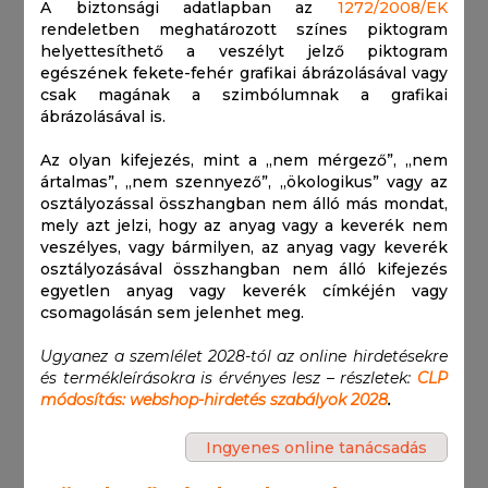
A biztonsági adatlapban az
1272/2008/EK
rendeletben meghatározott színes piktogram
helyettesíthető a veszélyt jelző piktogram
egészének fekete-fehér grafikai ábrázolásával vagy
csak magának a szimbólumnak a grafikai
ábrázolásával is.
Az olyan kifejezés, mint a „nem mérgező”, „nem
ártalmas”, „nem szennyező”, „ökologikus” vagy az
osztályozással összhangban nem álló más mondat,
mely azt jelzi, hogy az anyag vagy a keverék nem
veszélyes, vagy bármilyen, az anyag vagy keverék
osztályozásával összhangban nem álló kifejezés
egyetlen anyag vagy keverék címkéjén vagy
csomagolásán sem jelenhet meg.
Ugyanez a szemlélet 2028-tól az online hirdetésekre
és termékleírásokra is érvényes lesz – részletek:
CLP
módosítás: webshop-hirdetés szabályok 2028
.
Ingyenes online tanácsadás