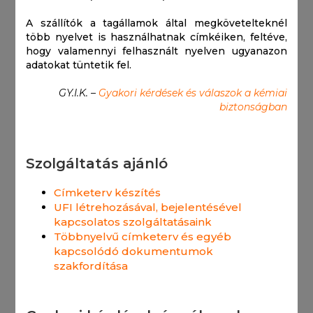
A szállítók a tagállamok által megkövetelteknél
több nyelvet is használhatnak címkéiken, feltéve,
hogy valamennyi felhasznált nyelven ugyanazon
adatokat tüntetik fel.
GY.I.K. –
Gyakori kérdések és válaszok a kémiai
biztonságban
Szolgáltatás ajánló
Címketerv készítés
UFI létrehozásával, bejelentésével
kapcsolatos szolgáltatásaink
Többnyelvű címketerv és egyéb
kapcsolódó dokumentumok
szakfordítása