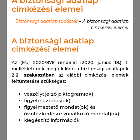
A biztonsági adatlap
címkézési elemei
Biztonsági adatlap tudástár
–
A biztonsági adatlap
címkézési elemei
A biztonsági adatlap
címkézési elemei
Az (EU) 2020/878 rendelet (2020. június 18.) II.
mellékletének megfelelően a biztonsági adatlapok
2.2. szakaszában
az alábbi címkézési elemek
feltüntetése szükséges:
veszélyt jelző piktogram(ok)
figyelmeztetés(ek)
figyelmeztető mondat(ok) és
óvintézkedésre vonatkozó mondat(ok)
kiegészítő információk