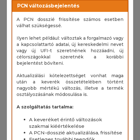
PCN változásbejelentés
A PCN dosszié frissítése számos esetben
válhat szükségessé.
Ilyen lehet például: változtak a forgalmazó vagy
a kapcsolattartó adatai, új kereskedelmi nevet
vagy új UFI-t szeretnének hozzáadni, új
célországokkal szeretnék a korábbi
bejelentést bővíteni.
Aktualizálási kötelezettséget vonhat maga
után a keverék összetételében történt
nagyobb mértékű változás, illetve a termék
osztályozásának módosulása is.
A szolgáltatás tartalma:
A keveréket érintő változások
szakmai kiéértékelése
A PCN-dosszié aktualizálása, frissítése
Esetleges további teendők