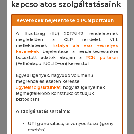
kapcsolatos szolgáltatásaink
Keverékek bejelentése a PCN portálon
A Bizottság (EU) 2017/542 rendeletének
megfelelően a CLP rendelet VIII.
mellékletének
hatálya alá eső veszélyes
keverékek
bejelentése a rendelkezésünkre
bocsátott adatok alapján a
PCN portálon
(Felhőalapú IUCLID–on) keresztül.
Egyedi igények, nagyobb volumenű
megrendelés esetén keresse
ügyfélszolgálatunkat
, hogy az igényeinek
legmegfelelőbb konstrukciót tudjuk
biztosítani.
A szolgáltatás tartalma:
UFI generálása, érvényesítése (igény
esetén)