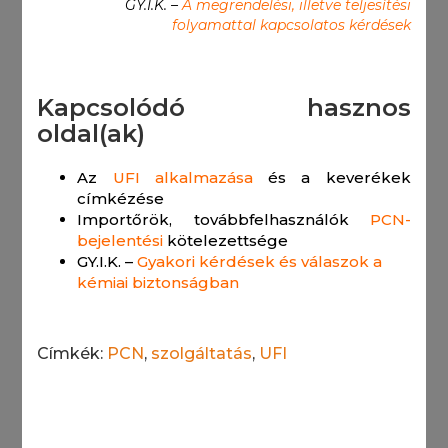
GY.I.K. –
A megrendelési, illetve teljesítési
folyamattal kapcsolatos kérdések
Árajánlatkérés
Kapcsolódó hasznos
Ingyenes konzultáció
oldal(ak)
Az
UFI alkalmazása
és a keverékek
címkézése
Importőrök, továbbfelhasználók
PCN-
bejelentési
kötelezettsége
GY.I.K. –
Gyakori kérdések és válaszok a
kémiai biztonságban
Címkék:
PCN
,
szolgáltatás
,
UFI