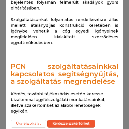
bejelentés folyamán felmerült akadályok gyors
elhárításában.
Szolgáltatásunkat folyamatos rendelkezésre állás
EuPCS
mellett, átalánydíjas konstrukció keretében is
igénybe vehetik a cég egyedi igényeinek
megfelelően kialakított szerződéses
együttműködésben.
PCN szolgáltatásainkkal
kapcsolatos segítségnyújtás,
a szolgáltatás megrendelése
Kérdés, további tájékozódás esetén keresse
Árajánlatkérés
bizalommal ügyfélszolgálati munkatársainkat,
illetve szakértőinket az alábbi lehetőségek
Ingyenes konzultáció
egyikén.
Ügyfélszolgálat
Kérdezze szakértőnket