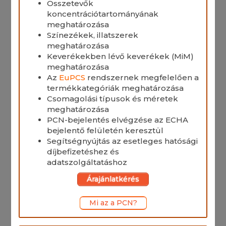
Összetevők
koncentrációtartományának
meghatározása
Színezékek, illatszerek
meghatározása
Keverékekben lévő keverékek (MiM)
meghatározása
Az
EuPCS
rendszernek megfelelően a
termékkategóriák meghatározása
Csomagolási típusok és méretek
meghatározása
PCN-bejelentés elvégzése az ECHA
bejelentő felületén keresztül
Segítségnyújtás az esetleges hatósági
díjbefizetéshez és
adatszolgáltatáshoz
Árajánlatkérés
Mi az a PCN?