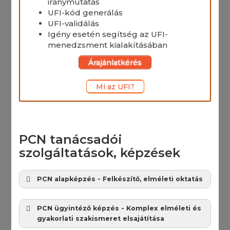
iránymutatás
UFI-kód generálás
UFI-validálás
Igény esetén segítség az UFI-
menedzsment kialakításában
Árajánlatkérés
Mi az UFI?
PCN tanácsadói
szolgáltatások, képzések
PCN alapképzés - Felkészítő, elméleti oktatás
PCN ügyintéző képzés - Komplex elméleti és
gyakorlati szakismeret elsajátítása