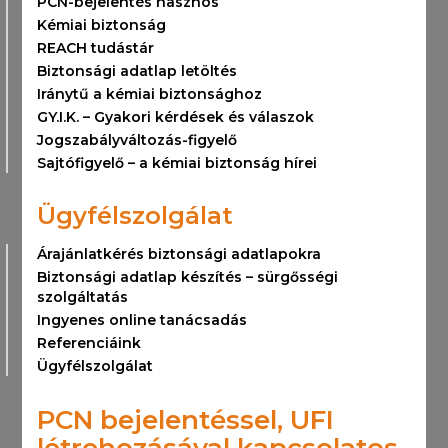
PCN-bejelentés hasznos
Kémiai biztonság
REACH tudástár
Biztonsági adatlap letöltés
Iránytű a kémiai biztonsághoz
GY.I.K. – Gyakori kérdések és válaszok
Jogszabályváltozás-figyelő
Sajtófigyelő – a kémiai biztonság hírei
Ügyfélszolgálat
Árajánlatkérés biztonsági adatlapokra
Biztonsági adatlap készítés – sürgősségi
szolgáltatás
Ingyenes online tanácsadás
Referenciáink
Ügyfélszolgálat
PCN bejelentéssel, UFI