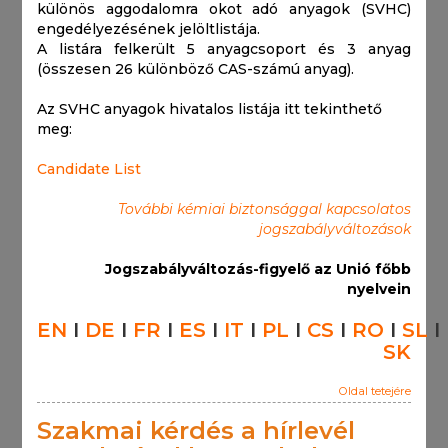
különös aggodalomra okot adó anyagok (SVHC)
engedélyezésének jelöltlistája.
A listára felkerült 5 anyagcsoport és 3 anyag
(összesen 26 különböző CAS-számú anyag).
Az SVHC anyagok hivatalos listája itt tekinthető
meg:
Candidate List
További kémiai biztonsággal kapcsolatos
jogszabályváltozások
Jogszabályváltozás-figyelő az Unió főbb
nyelvein
EN
I
DE
I
FR
I
ES
I
IT
I
PL
I
CS
I
RO
I
SL
I
SK
Oldal tetejére
Szakmai kérdés a hírlevél