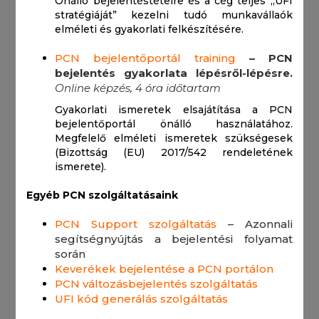
Önálló bejelentéstételre és a cég teljes „UFI
stratégiáját” kezelni tudó munkavállaók
elméleti és gyakorlati felkészítésére.
PCN bejelentőportál training
– PCN
bejelentés gyakorlata lépésről-lépésre.
Online képzés, 4 óra időtartam
Gyakorlati ismeretek elsajátítása a PCN
bejelentőportál önálló használatához.
Megfelelő elméleti ismeretek szükségesek
(Bizottság (EU) 2017/542 rendeletének
ismerete).
Egyéb PCN szolgáltatásaink
PCN Support szolgáltatás
– Azonnali
segítségnyújtás a bejelentési folyamat
során
Keverékek bejelentése a PCN portálon
PCN változásbejelentés szolgáltatás
UFI kód generálás szolgáltatás