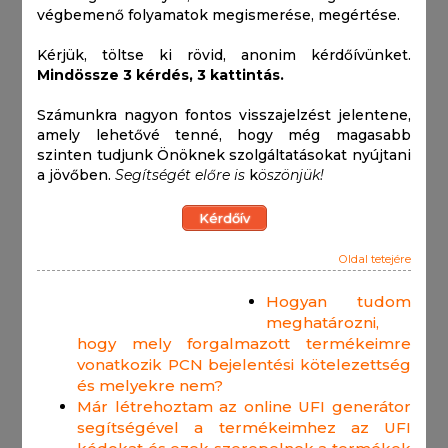
végbemenő folyamatok megismerése, megértése.
Kérjük, töltse ki rövid, anonim kérdőívünket.
Mindössze 3 kérdés, 3 kattintás.
Számunkra nagyon fontos visszajelzést jelentene,
amely lehetővé tenné, hogy még magasabb
szinten tudjunk Önöknek szolgáltatásokat nyújtani
a jövőben.
Segítségét előre is
k
öszönjük!
Kérdőív
Oldal tetejére
Hogyan tudom
meghatározni,
hogy mely forgalmazott termékeimre
vonatkozik PCN bejelentési kötelezettség
és melyekre nem?
Már létrehoztam az online UFI generátor
segítségével a termékeimhez az UFI