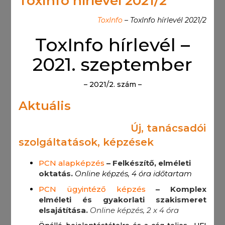
ToxInfo hírlevél 2021/2
ToxInfo
– ToxInfo hírlevél 2021/2
ToxInfo hírlevél –
2021. szeptember
– 2021/2. szám –
Aktuális
Új, tanácsadói
szolgáltatások, képzések
PCN alapképzés
– Felkészítő, elméleti
oktatás.
Online képzés, 4 óra időtartam
PCN ügyintéző képzés
– Komplex
elméleti és gyakorlati szakismeret
elsajátítása.
Online képzés, 2 x 4 óra