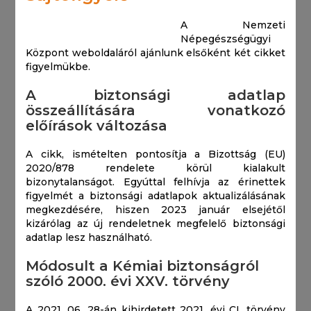
A Nemzeti
Népegészségügyi
Központ weboldaláról ajánlunk elsőként két cikket
figyelmükbe.
A biztonsági adatlap
összeállítására vonatkozó
előírások változása
A cikk, ismételten pontosítja a Bizottság (EU)
2020/878 rendelete körül kialakult
bizonytalanságot. Egyúttal felhívja az érinettek
figyelmét a biztonsági adatlapok aktualizálásának
megkezdésére, hiszen 2023 január elsejétől
kizárólag az új rendeletnek megfelelő biztonsági
adatlap lesz használható.
Módosult a Kémiai biztonságról
szóló 2000. évi XXV. törvény
A 2021. 06. 28-án kihirdetett 2021. évi CI. törvény