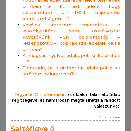
kódokat és ezek szerepelnek a termékek
címkéin is. Ez azt jelenti, hogy
teljesítettem a PCN bejelentési
kötelezettségemet?
Vevőink kérésére megtettük a
veszélyesként nem osztályozott
keverékünk PCN bejelentését. A
létrehozott UFI kódnak szerepelnie kell a
címkén?
A magyar nyelvű adatlapot ki készítheti
el?
Elegendő, ha a biztonsági adatlapot csak
letöltöm az internetről?
Tegye fel Ön is kérdését
az oldalon található űrlap
segítségével és hamarosan megtalálhatja a rá adott
válaszunkat.
Oldal tetejére
Sajtófigyelő