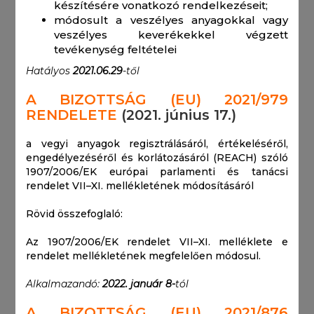
készítésére vonatkozó rendelkezéseit;
módosult a veszélyes anyagokkal vagy
veszélyes keverékekkel végzett
tevékenység feltételei
Hatályos
2021.06.29
-től
A BIZOTTSÁG (EU) 2021/979
RENDELETE
(2021. június 17.)
a vegyi anyagok regisztrálásáról, értékeléséről,
engedélyezéséről és korlátozásáról (REACH) szóló
1907/2006/EK európai parlamenti és tanácsi
rendelet VII–XI. mellékletének módosításáról
Rövid összefoglaló:
Az 1907/2006/EK rendelet VII–XI. melléklete e
rendelet mellékletének megfelelően módosul.
Alkalmazandó:
2022. január 8-
tól
A BIZOTTSÁG (EU) 2021/876