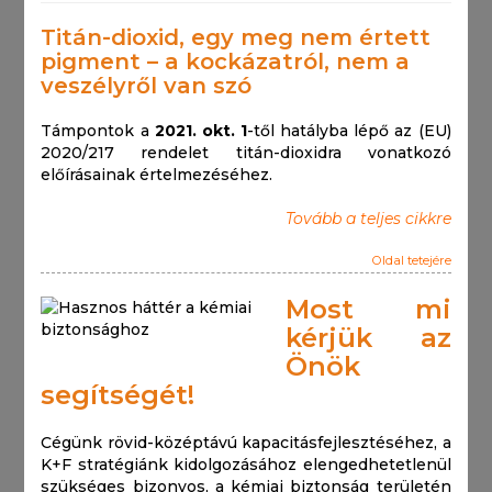
Titán-dioxid, egy meg nem értett
pigment – a kockázatról, nem a
veszélyről van szó
Támpontok a
2021. okt. 1
-től hatályba lépő az (EU)
2020/217 rendelet titán-dioxidra vonatkozó
előírásainak értelmezéséhez.
Tovább a teljes cikkre
Oldal tetejére
Most mi
kérjük az
Önök
segítségét!
Cégünk rövid-középtávú kapacitásfejlesztéséhez, a
K+F stratégiánk kidolgozásához elengedhetetlenül
szükséges bizonyos, a kémiai biztonság területén