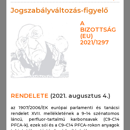
Jogszabályváltozás-figyelő
A
BIZOTTSÁG
(EU)
2021/1297
RENDELETE
(2021. augusztus 4.)
az 1907/2006/EK európai parlamenti és tanácsi
rendelet XVII. mellékletének a 9–14 szénatomos
láncú, perfluor-tartalmú karbonsavak (C9-C14
PFCA-k), ezek sói és a C9–C14 PFCA-rokon anyagok