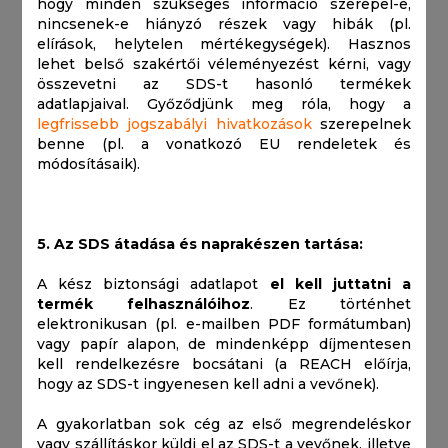
hogy minden szükséges információ szerepel-e,
nincsenek-e hiányzó részek vagy hibák (pl.
elírások, helytelen mértékegységek). Hasznos
lehet belső szakértői véleményezést kérni, vagy
összevetni az SDS-t hasonló termékek
adatlapjaival. Győződjünk meg róla, hogy a
legfrissebb jogszabályi hivatkozások
szerepelnek
benne (pl. a vonatkozó EU rendeletek és
módosításaik).
5. Az SDS átadása és naprakészen tartása:
A kész biztonsági adatlapot
el kell juttatni a
termék felhasználóihoz
. Ez történhet
elektronikusan (pl. e-mailben PDF formátumban)
vagy papír alapon, de mindenképp díjmentesen
kell rendelkezésre bocsátani (a REACH előírja,
hogy az SDS-t ingyenesen kell adni a vevőnek).
A gyakorlatban sok cég az első megrendeléskor
vagy szállításkor küldi el az SDS-t a vevőnek, illetve