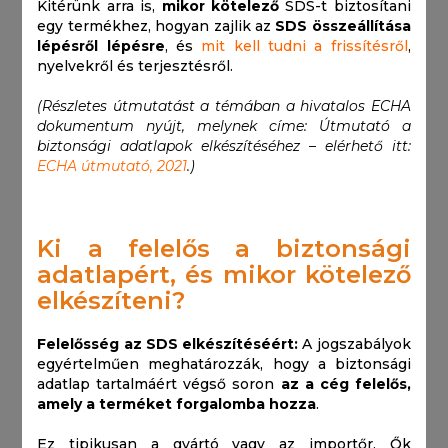
Kitérünk arra is,
mikor kötelező
SDS-t biztosítani
egy termékhez, hogyan zajlik az
SDS összeállítása
lépésről lépésre
, és
mit kell tudni a frissítésről
,
nyelvekről és terjesztésről.
(Részletes útmutatást a témában a hivatalos ECHA
dokumentum nyújt, melynek címe: Útmutató a
biztonsági adatlapok elkészítéséhez – elérhető itt:
ECHA útmutató, 2021
.)
Ki a felelős a biztonsági
adatlapért, és mikor kötelező
elkészíteni?
Felelősség az SDS elkészítéséért:
A jogszabályok
egyértelműen meghatározzák, hogy a biztonsági
adatlap tartalmáért végső soron
az a cég felelős,
amely a terméket forgalomba hozza
.
Ez tipikusan a gyártó vagy az importőr. Ők