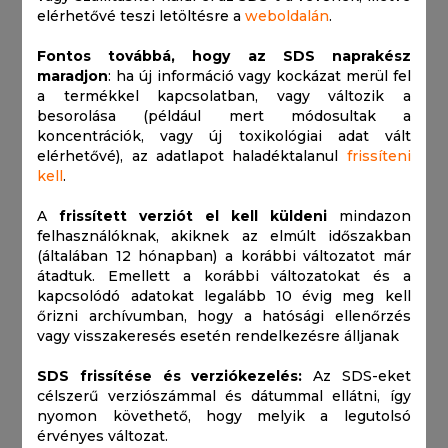
elérhetővé teszi letöltésre a
weboldalán
.
Fontos továbbá, hogy az SDS naprakész
maradjon
: ha új információ vagy kockázat merül fel
a termékkel kapcsolatban, vagy változik a
besorolása (például mert módosultak a
koncentrációk, vagy új toxikológiai adat vált
elérhetővé), az adatlapot haladéktalanul
frissíteni
kell
.
A
frissített verziót el kell küldeni
mindazon
felhasználóknak, akiknek az elmúlt időszakban
(általában 12 hónapban) a korábbi változatot már
átadtuk. Emellett a korábbi változatokat és a
kapcsolódó adatokat legalább 10 évig meg kell
őrizni archívumban, hogy a hatósági ellenőrzés
vagy visszakeresés esetén rendelkezésre álljanak
SDS frissítése és verziókezelés:
Az SDS-eket
célszerű verziószámmal és dátummal ellátni, így
nyomon követhető, hogy melyik a legutolsó
érvényes változat.