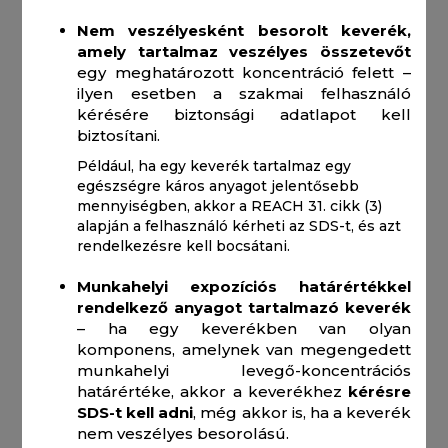
Nem veszélyesként besorolt keverék,
amely tartalmaz veszélyes összetevőt
egy meghatározott koncentráció felett –
ilyen esetben a szakmai felhasználó
kérésére biztonsági adatlapot kell
biztosítani.
Például, ha egy keverék tartalmaz egy
egészségre káros anyagot jelentősebb
mennyiségben, akkor a REACH 31. cikk (3)
alapján a felhasználó kérheti az SDS-t, és azt
rendelkezésre kell bocsátani.
Munkahelyi expozíciós határértékkel
rendelkező anyagot tartalmazó keverék
– ha egy keverékben van olyan
komponens, amelynek van megengedett
munkahelyi levegő-koncentrációs
határértéke, akkor a keverékhez
kérésre
SDS-t kell adni
, még akkor is, ha a keverék
nem veszélyes besorolású.