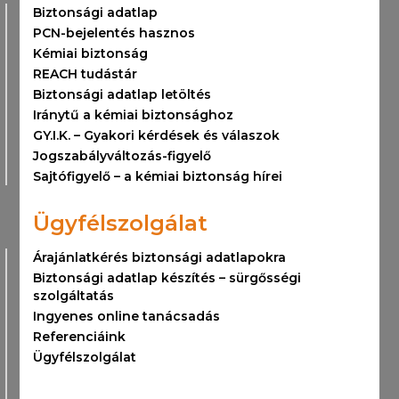
Biztonsági adatlap
PCN-bejelentés hasznos
Kémiai biztonság
REACH tudástár
Biztonsági adatlap letöltés
Iránytű a kémiai biztonsághoz
GY.I.K. – Gyakori kérdések és válaszok
Jogszabályváltozás-figyelő
Sajtófigyelő – a kémiai biztonság hírei
Ügyfélszolgálat
Árajánlatkérés biztonsági adatlapokra
Biztonsági adatlap készítés – sürgősségi
szolgáltatás
Ingyenes online tanácsadás
Referenciáink
Ügyfélszolgálat