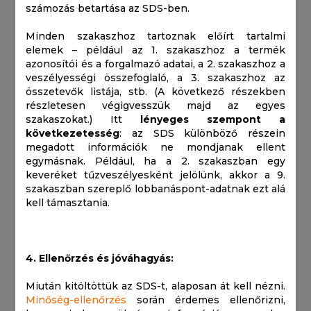
számozás betartása az SDS-ben.
Minden szakaszhoz tartoznak előírt tartalmi
elemek – például az 1. szakaszhoz a termék
azonosítói és a forgalmazó adatai, a 2. szakaszhoz a
veszélyességi összefoglaló, a 3. szakaszhoz az
összetevők listája, stb. (A következő részekben
részletesen végigvesszük majd az egyes
szakaszokat.) Itt
lényeges szempont a
következetesség
: az SDS különböző részein
megadott információk ne mondjanak ellent
egymásnak. Például, ha a 2. szakaszban egy
keveréket tűzveszélyesként jelölünk, akkor a 9.
szakaszban szereplő lobbanáspont-adatnak ezt alá
kell támasztania.
4. Ellenőrzés és jóváhagyás:
Miután kitöltöttük az SDS-t, alaposan át kell nézni.
Minőség-ellenőrzés
során érdemes ellenőrizni,