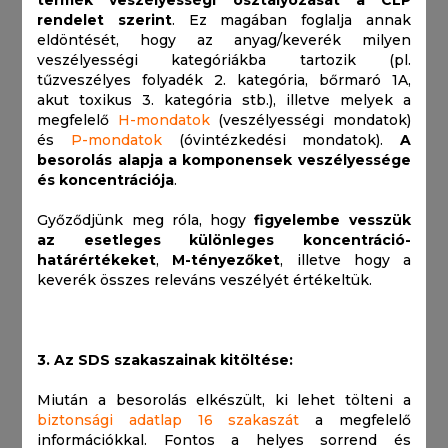
termék veszélyességi osztályozását a CLP
rendelet szerint
. Ez magában foglalja annak
eldöntését, hogy az anyag/keverék milyen
veszélyességi kategóriákba tartozik (pl.
tűzveszélyes folyadék 2. kategória, bőrmaró 1A,
akut toxikus 3. kategória stb.), illetve melyek a
megfelelő
H-mondatok
(veszélyességi mondatok)
és
P-mondatok
(óvintézkedési mondatok).
A
besorolás alapja a komponensek veszélyessége
és koncentrációja
.
Győződjünk meg róla, hogy
figyelembe vesszük
az esetleges különleges koncentráció-
határértékeket
,
M-tényezőket
, illetve hogy a
keverék összes releváns veszélyét értékeltük.
3. Az SDS szakaszainak kitöltése:
Miután a besorolás elkészült, ki lehet tölteni a
biztonsági adatlap 16 szakaszát
a megfelelő
információkkal. Fontos a helyes sorrend és