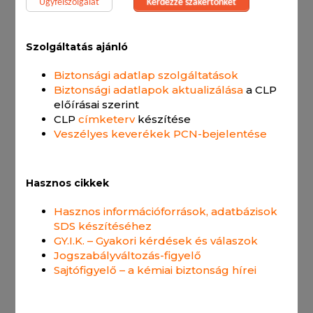
Ügyfélszolgálat
Kérdezze szakértőnket
Szolgáltatás ajánló
Biztonsági adatlap szolgáltatások
Biztonsági adatlapok aktualizálása
a CLP
előírásai szerint
CLP
címketerv
készítése
Veszélyes keverékek PCN-bejelentése
Hasznos cikkek
Hasznos információforrások, adatbázisok
SDS készítéséhez
GY.I.K. – Gyakori kérdések és válaszok
Jogszabályváltozás-figyelő
Sajtófigyelő – a kémiai biztonság hírei