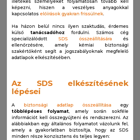
illetékes személyeket folyamatosan tovább kell
képezni, hiszen a veszélyes anyagokkal
kapcsolatos
előírások gyakran frissülnek
.
Ha házon belül nincs ilyen szaktudás, érdemes
külső
tanácsadóhoz
fordulni. Számos cég
specializálódott
SDS összeállítására
és
ellenőrzésére, amely kémiai biztonsági
szakértőként segít a jogszabályoknak megfelelő
adatlapok elkészítésében.
Az SDS elkészítésének
lépései
A
biztonsági adatlap összeállítása
egy
többlépéses folyamat
, amely során sokféle
információt kell összegyűjteni és rendszerezni. Az
alábbiakban egy általános folyamatot vázolunk fel,
amely a gyakorlatban biztosítja, hogy az SDS
minden része konzisztens és teljes legyen: