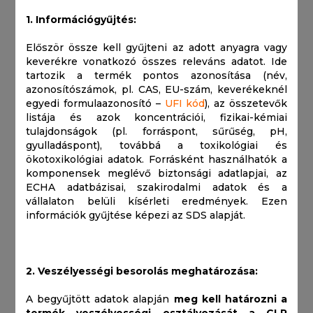
1. Információgyűjtés:
Először össze kell gyűjteni az adott anyagra vagy
keverékre vonatkozó összes releváns adatot. Ide
tartozik a termék pontos azonosítása (név,
azonosítószámok, pl. CAS, EU-szám, keverékeknél
egyedi formulaazonosító –
UFI kód
), az összetevők
listája és azok koncentrációi, fizikai-kémiai
tulajdonságok (pl. forráspont, sűrűség, pH,
gyulladáspont), továbbá a toxikológiai és
ökotoxikológiai adatok. Forrásként használhatók a
komponensek meglévő biztonsági adatlapjai, az
ECHA adatbázisai, szakirodalmi adatok és a
vállalaton belüli kísérleti eredmények. Ezen
információk gyűjtése képezi az SDS alapját.
2. Veszélyességi besorolás meghatározása:
A begyűjtött adatok alapján
meg kell határozni a