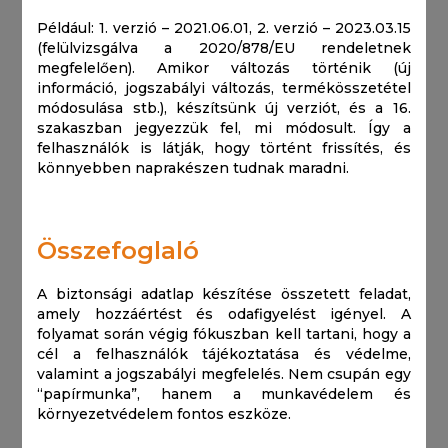
Például: 1. verzió – 2021.06.01, 2. verzió – 2023.03.15
(felülvizsgálva a 2020/878/EU rendeletnek
megfelelően). Amikor változás történik (új
információ, jogszabályi változás, termékösszetétel
módosulása stb.), készítsünk új verziót, és a 16.
szakaszban jegyezzük fel, mi módosult. Így a
felhasználók is látják, hogy történt frissítés, és
könnyebben naprakészen tudnak maradni.
Összefoglaló
A biztonsági adatlap készítése összetett feladat,
amely hozzáértést és odafigyelést igényel. A
folyamat során végig fókuszban kell tartani, hogy a
cél a felhasználók tájékoztatása és védelme,
valamint a jogszabályi megfelelés. Nem csupán egy
“papírmunka”, hanem a munkavédelem és
környezetvédelem fontos eszköze.